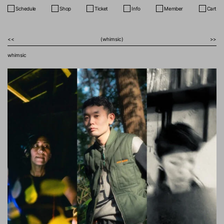
Schedule
Shop
Ticket
Info
Member
Cart
<<
(whimsic)
>>
whimsic