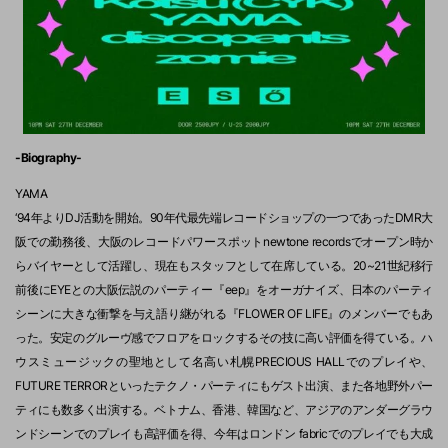
-Biography-
YAMA
‘94年よりDJ活動を開始。90年代最先端レコードショップの一つであったDMR大
阪での勤務後、大阪のレコードパワースポットnewtone recordsでオープン時か
らバイヤーとして活躍し、現在もスタッフとして在席している。20~21世紀移行
前後にEYEとの大阪伝説のパーティー『eep』をオーガナイズ、日本のパーティ
シーンに大きな衝撃を与え語り継がれる『FLOWER OF LIFE』のメンバーでもあ
った。安定のグルーヴ感でフロアをロックするその技に高い評価を得ている。ハ
ウスミュージックの聖地として名高い札幌PRECIOUS HALLでのプレイや、
FUTURE TERRORといったテクノ・パーティにもゲスト出演、また各地野外パー
ティにも数多く出演する。ベトナム、香港、韓国など、アジアのアンダーグラウ
ンドシーンでのプレイも高評価を得、今年はロンドン fabricでのプレイでも大成