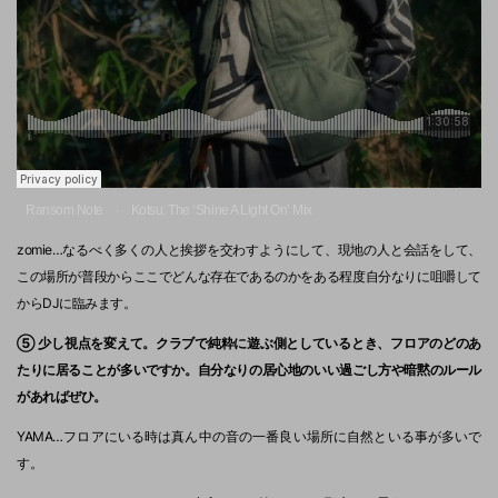
Ransom Note
Kotsu: The ‘Shine A Light On’ Mix
·
zomie…なるべく多くの人と挨拶を交わすようにして、現地の人と会話をして、
この場所が普段からここでどんな存在であるのかをある程度自分なりに咀嚼して
からDJに臨みます。
⑤ 少し視点を変えて。クラブで純粋に遊ぶ側としているとき、フロアのどのあ
たりに居ることが多いですか。自分なりの居心地のいい過ごし方や暗黙のルール
があればぜひ。
YAMA…フロアにいる時は真ん中の音の一番良い場所に自然といる事が多いで
す。