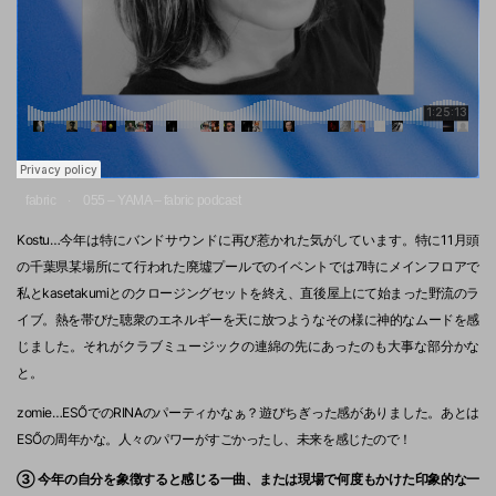
fabric
055 – YAMA – fabric podcast
·
Kostu…今年は特にバンドサウンドに再び惹かれた気がしています。特に11月頭
の千葉県某場所にて行われた廃墟プールでのイベントでは7時にメインフロアで
私とkasetakumiとのクロージングセットを終え、直後屋上にて始まった野流のラ
イブ。熱を帯びた聴衆のエネルギーを天に放つようなその様に神的なムードを感
じました。それがクラブミュージックの連綿の先にあったのも大事な部分かな
と。
zomie…ESŐでのRINAのパーティかなぁ？遊びちぎった感がありました。あとは
ESŐの周年かな。人々のパワーがすごかったし、未来を感じたので！
③ 今年の自分を象徴すると感じる一曲、または現場で何度もかけた印象的な一