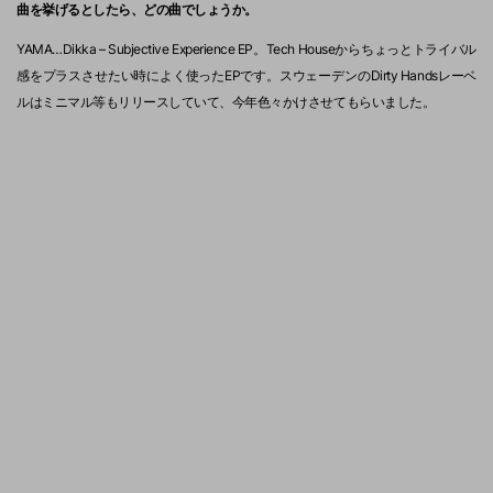
曲を挙げるとしたら、どの曲でしょうか。
YAMA…Dikka – Subjective Experience EP。Tech Houseからちょっとトライバル
感をプラスさせたい時によく使ったEPです。スウェーデンのDirty Handsレーベ
ルはミニマル等もリリースしていて、今年色々かけさせてもらいました。