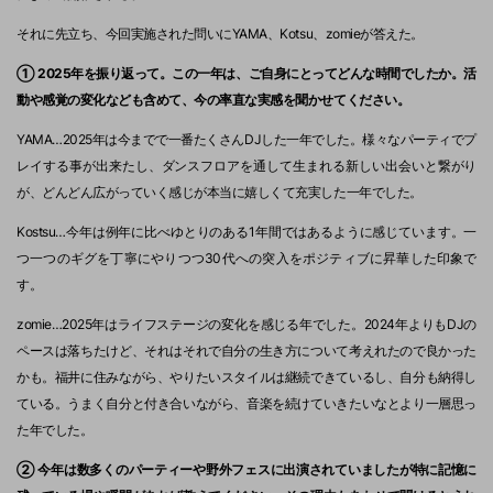
それに先立ち、今回実施された問いにYAMA、Kotsu、zomieが答えた。
① 2025年を振り返って。この一年は、ご自身にとってどんな時間でしたか。活
動や感覚の変化なども含めて、今の率直な実感を聞かせてください。
YAMA…2025年は今までで一番たくさんDJした一年でした。様々なパーティでプ
レイする事が出来たし、ダンスフロアを通して生まれる新しい出会いと繋がり
が、どんどん広がっていく感じが本当に嬉しくて充実した一年でした。
Kostsu…今年は例年に比べゆとりのある1年間ではあるように感じています。一
つ一つのギグを丁寧にやりつつ30代への突入をポジティブに昇華した印象で
す。
zomie…2025年はライフステージの変化を感じる年でした。2024年よりもDJの
ペースは落ちたけど、それはそれで自分の生き方について考えれたので良かった
かも。福井に住みながら、やりたいスタイルは継続できているし、自分も納得し
ている。うまく自分と付き合いながら、音楽を続けていきたいなとより一層思っ
た年でした。
② 今年は数多くのパーティーや野外フェスに出演されていましたが特に記憶に