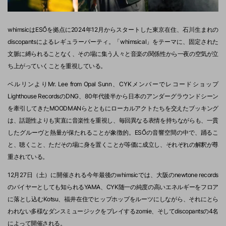
whimsicはESŐを拠点に2024年12月からスタートした東京在住、石川生まれの
discopantsによるレギュラーパーティ。「whimsical」をテーマに、固定された
文脈に縛られることなく、その場に集う人々と音楽の関係性から一夜の空気が立
ち上がっていくことを重視している。
ベルリンよりMr. Lee from Opal Sunn、CYKメンバーでレコードショップ
Lighthouse RecordsのDNG、80年代後半から日本のアンダーグラウンドシーン
を牽引してきたMOODMANらとともにローカルアクトたちを交えたブッキング
は、話題性よりも実直に音楽性を重視し、毎回異なる表情を持ちながらも、一貫
したグルーヴと熱量が保たれることが象徴的。ESŐの音響空間の中で、踊るこ
と、聴くこと、ただその場に身を置くことが等価に成立し、それぞれの解釈が尊
重されている。
12月27日（土）に開催される今年最後のwhimsicでは、大阪のnewtone records
のバイヤーとしても知られるYAMA、CYK随一の純度の高いエネルギーをフロア
に落とし込むKotsu、福井在住でヒップホップをルーツにしながら、それにとら
われない多様なダンスミュージックをプレイするzomie、そしてdiscopantsの4名
によって開催される。