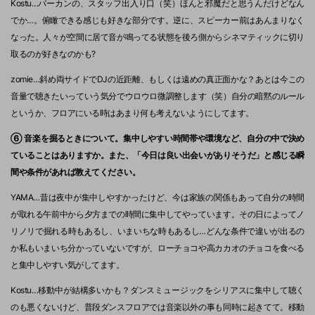
Kostu…バーカンの、スタッフ出入り口（笑）ほんと邪魔だと思うんだけどなん
でか…。俯瞰できる感じも好きな部分です。逆に、スピーカー前はあんまりなく
なった。人々が空間に居て音が鳴ってる状態を後ろ側からシネマティックに切り
取るのが好きなのかも?
zomie…斜め両サイドでDJの近距離、もしくは遠めの真正面かな？あとは今この
音量で聴きたいっていう気分でウロウロ微調整します（笑）自分の暗黙のルール
というか、フロアにいる時はあまり何も考えないようにしてます。
⑥ 音楽を掘るときについて。集中しやすい時間帯や環境など、自分の中で決め
ていることはありますか。また、「今日は良い出会いがありそうだ」と感じる瞬
間や条件があれば教えてください。
YAMA…昔は夜中が集中しやすかったけど、今は家族の関係もあって自分の時間
が取れる午前中から夕方までの時間に集中してやっています。その日によってノ
リノリで掘れる時もあるし、いまいちな時もあるし…どんな条件で違いが出るの
か私もいまいち分かっていないですが、ローチョコや高カカオのチョコを食べる
と集中しやすい気がしてます。
Kostu…移動中が結構多いかも？ダンスミュージックをシリアスに集中して聴く
のも悪くないけど、普段ダンスフロアでは音楽以外の事も同時に起きてて。移動