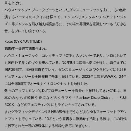
果を上げた。
ハウス〜テクノ〜ブレイクビーツといったダンスミュージックを主に、その他出
演するパーティのスタイルは様々で、エクスペリメンタル〜チルアウト〜ジャ
ズ….等ジャンルを飛び越え縦横無尽に、その場の雰囲気を意識しつつも「好きな
音」をプレイし続けている。
Kotsu (CYK / UNTITLED)
1995年千葉県市川市生まれ。
ハウス・ミュージック・コレクティブ『CYK』のメンバーであり、ソロにおいて
も国内外で多くのギグを重ねている。’20年9月に京都へ拠点を移し、25年までに
国内29都市、海外8都市でプレイ。ダンスミュージック及びクラビングにおける
ピュア・エナジーを全国規模で放出し続けている。2023年に渋谷WWW X、24年
には全国5都市でオールナイトロングセットを敢行した。
数々のアップカミングなDJ/プロデューサーを海外から招聘してきたCYKは、日
本のみならず韓国や香港などのクラブや「Rainbow Disco Club」、「FUJI
ROCK」などのフェスティバルにもラインナップされている。
またグラフィックデザインやZINEの製作を行うなどあらゆるフォーマットでアウ
トプットを行なっている。”DJ”という肩書きに依拠せず活動する彼は、この時代
に投下された一種の吸収体による純粋な反応に過ぎない。