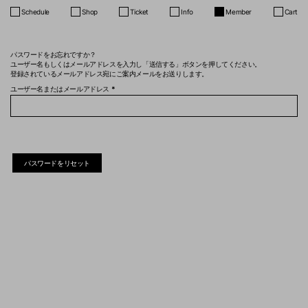
Schedule
Shop
Ticket
Info
Member
Cart
パスワードをお忘れですか？
ユーザー名もしくはメールアドレスを入力し「送信する」ボタンを押してください。
登録されているメールアドレス宛にご案内メールをお送りします。
必
ユーザー名またはメールアドレス
*
須
パスワードをリセット