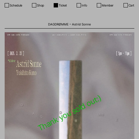
Schedule
Shop
Ticket
Info
Member
Cart
DAGDRØMME – Astrid Sonne
Thank you sold out:)