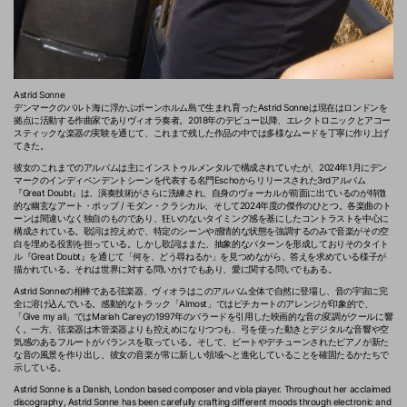
Astrid Sonne
デンマークのバルト海に浮かぶボーンホルム島で生まれ育ったAstrid Sonneは現在はロンドンを
拠点に活動する作曲家でありヴィオラ奏者。2018年のデビュー以降、エレクトロニックとアコー
スティックな楽器の実験を通じて、これまで残した作品の中では多様なムードを丁寧に作り上げ
てきた。
彼女のこれまでのアルバムは主にインストゥルメンタルで構成されていたが、2024年1月にデン
マークのインディペンデントシーンを代表する名門Eschoからリリースされた3rdアルバム
『Great Doubt』は、演奏技術がさらに洗練され、自身のヴォーカルが前面に出ているのが特徴
的な幽玄なアート・ポップ / モダン・クラシカル、そして2024年度の傑作のひとつ。各楽曲のト
ーンは間違いなく独自のものであり、狂いのないタイミング感を基にしたコントラストを中心に
構成されている。歌詞は控えめで、特定のシーンや感情的な状態を強調するのみで音楽がその空
白を埋める役割を担っている。しかし歌詞はまた、抽象的なパターンを形成しておりそのタイト
ル『Great Doubt』を通じて「何を、どう尋ねるか」を見つめながら、答えを求めている様子が
描かれている。それは世界に対する問いかけでもあり、愛に関する問いでもある。
Astrid Sonneの相棒である弦楽器、ヴィオラはこのアルバム全体で自然に登場し、音の宇宙に完
全に溶け込んでいる。感動的なトラック「Almost」ではピチカートのアレンジが印象的で、
「Give my all」ではMariah Careyの1997年のバラードを引用した映画的な音の変調がクールに響
く。一方、弦楽器は木管楽器よりも控えめになりつつも、弓を使った動きとデジタルな音響や空
気感のあるフルートがバランスを取っている。そして、ビートやデチューンされたピアノが新た
な音の風景を作り出し、彼女の音楽が常に新しい領域へと進化していることを確固たるかたちで
示している。
Astrid Sonne is a Danish, London based composer and viola player. Throughout her acclaimed
discography, Astrid Sonne has been carefully crafting different moods through electronic and