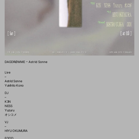
DAGDRØMME – Astrid Sonne
Live
–
Astrid Sonne
Yukihito Kono
DJ
–
K3N
NESS
Yuzuru
オシコメ
VJ
–
HIYU OKUMURA
FOOD