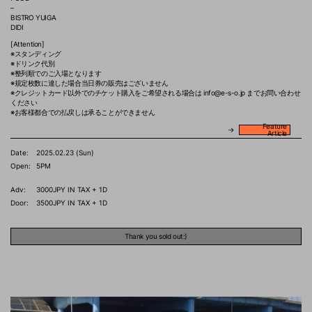
–
BISTRO YUIGA
DIDI
[Attention]
※スタンディング
※ドリンク代別
※整列順でのご入場となります
※規定枚数に達した場合当日券の販売はございません
※クレジットカード以外でのチケット購入をご希望される場合は info@e-s-o.jp までお問い合わせ
ください
※お客様都合での払戻しは承ることができません
Feature
→
Article
Date:
2025.02.23 (Sun)
Open:
5PM
Adv:
3000JPY IN TAX + 1D
Door:
3500JPY IN TAX + 1D
DAGDRØMME
Thank you sold out:)
–
Astrid
Sonne